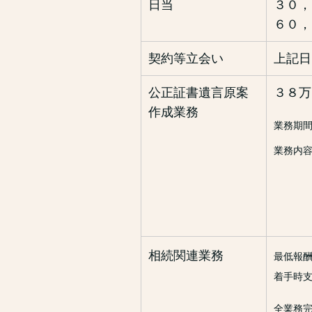
日当
３０，
６０，
契約等立会い
上記日
公正証書遺言原案
３８万
作成業務
業務期
業務内
遺言書
財産
推定
公正
相続関連業務
最低報
着手時
全業務