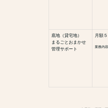
遺産分
必要に
※法定
底地（貸宅地）
月額５
まるごとおまかせ
業務内容
管理サポート
契約
借地
そ
※借地
提携専
お気