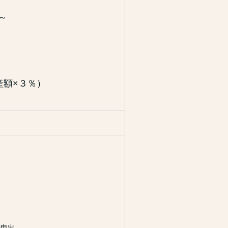
～
産額×３％）
申出