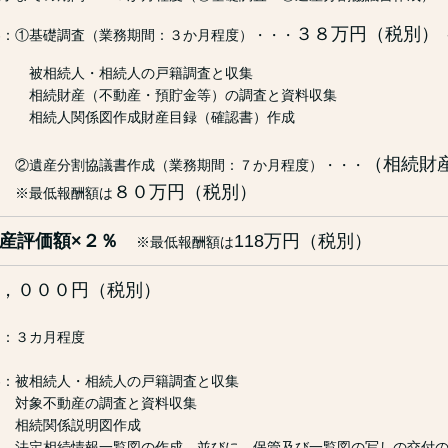
３８万円（税別） 
容：①基礎調査（業務期間：３か月程度）・・・
続人・相続人の戸籍調査と収集
産（不動産・預貯金等）の調査と資料収集
人関係図作成財産目録（確認書）作成
（相続財
分割協議書作成（業務期間：７か月程度）・・・
８０万円（税別）
低報酬額は
財産評価額×２％
118万円（税別）
※最低報酬額は
，０００円（税別）
間：３カ月程度
容：被相続人・相続人の戸籍調査と収集
不動産の調査と資料収集
関係説明図作成
続情報一覧図の作成、並びに、保管及び一覧図の写しの交付の