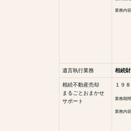
業務内
被相
相続財
相続
②遺産
※最
遺言執行業務
相続
相続不動産売却
１９８
まるごとおまかせ
業務期
サポート
業務内
対象
相続
法定相