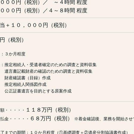
０００円（税別）／ ～４時間 程度
０００円（税別）／４～８時間 程度
当＋１０，０００円（税別）
円（税別）
間：３か月程度
容：推定相続人・受遺者確定のための調査と資料収集
記載財産の確認のための調査と資料収集
確認書（目録）作成
相続人関係図作成
証書遺言を目的とする原案作成
１１８万円
（税別）
酬額・・・・・
６８
万円（税別）
支払金・・・・・
※着金確認後、業務を開始させ
完了までの期間：１０か月程度（①基礎調査＋②遺産分割協議書作成）